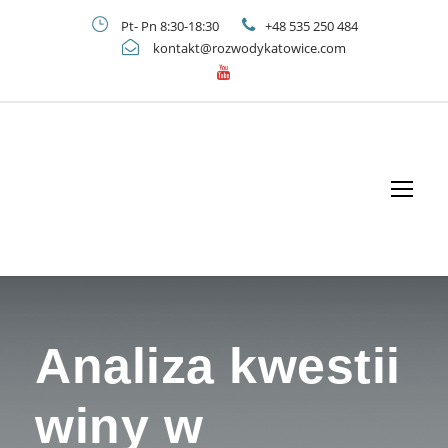
Pt- Pn 8:30-18:30
+48 535 250 484
kontakt@rozwodykatowice.com
Analiza kwestii
winy w