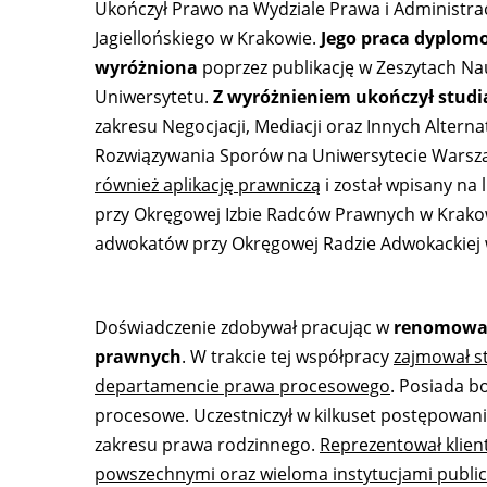
Ukończył Prawo na Wydziale Prawa i Administra
Jagiellońskiego w Krakowie.
Jego praca dyplom
wyróżniona
poprzez publikację w Zeszytach N
Uniwersytetu.
Z wyróżnieniem ukończył studi
zakresu Negocjacji, Mediacji oraz Innych Alter
Rozwiązywania Sporów na Uniwersytecie Wars
również aplikację prawniczą
i został wpisany na
przy Okręgowej Izbie Radców Prawnych w Krakow
adwokatów przy Okręgowej Radzie Adwokackiej 
Doświadczenie zdobywał pracując w
renomowan
prawnych
. W trakcie tej współpracy
zajmował s
departamencie prawa procesowego
. Posiada b
procesowe. Uczestniczył w kilkuset postępowan
zakresu prawa rodzinnego.
Reprezentował klie
powszechnymi oraz wieloma instytucjami public