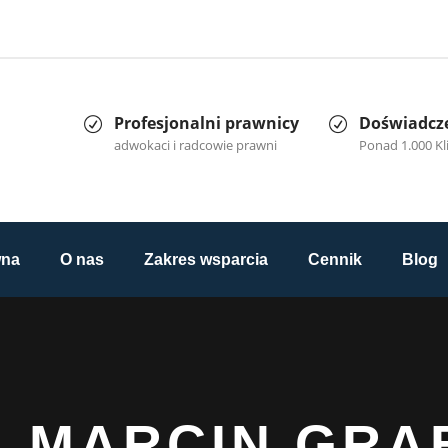
Profesjonalni prawnicy
Doświadcz
adwokaci i radcowie prawni
Ponad 1.000 K
wna
O nas
Zakres wsparcia
Cennik
Blog
MARCIN GRA