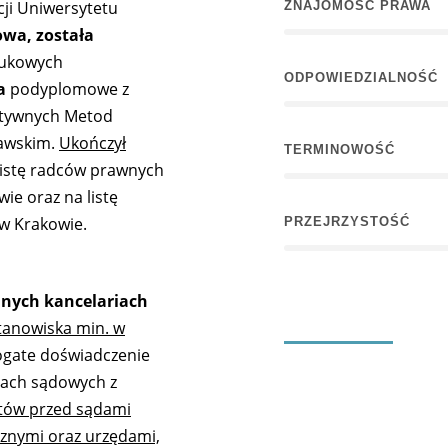
cji Uniwersytetu
ZNAJOMOŚĆ PRAWA
owa, została
aukowych
ODPOWIEDZIALNOŚĆ
a
podyplomowe z
natywnych Metod
zawskim.
Ukończył
TERMINOWOŚĆ
 listę radców prawnych
ie oraz na listę
w Krakowie.
PRZEJRZYSTOŚĆ
ych kancelariach
tanowiska min. w
ogate doświadczenie
iach sądowych z
ntów przed sądami
znymi oraz urzędami,