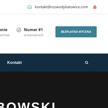
kontakt@rozwodykatowice.com
enie
Numer #1
BEZPŁATNA WYCENA
lientów
w Katowicach
Kontakt
BOWSKI