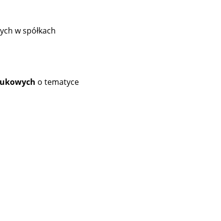
zych w spółkach
naukowych
o tematyce
i